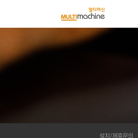
멀
티
머
신
설치/제휴문의